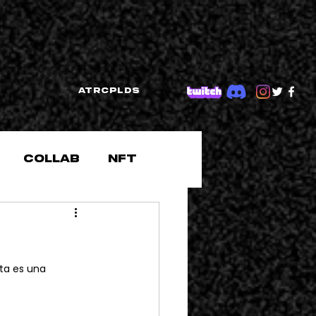
ATRCPLDS
Collab
NFT
ta es una 