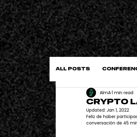
All Posts
conferen
AlmA
1 min read
Crypto L
Updated:
Jan 1, 2022
Feliz de haber participa
conversación de 45 min
Vj Deliria