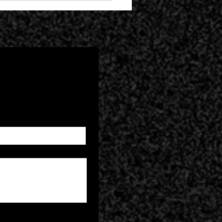
zmesh
esents: META-
NAGERIE NFT
STALLATION NYC