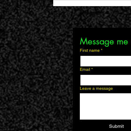
Message me
First name
*
METAGOLDEN X Vj
Deliria
Collaboration
Email
*
Leave a message
Submit