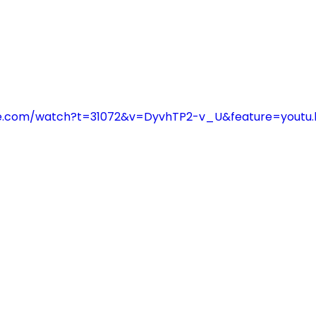
be.com/watch?t=31072&v=DyvhTP2-v_U&feature=youtu.