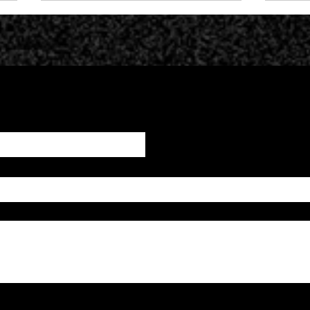
NFT.NYC
Vi
pr
ME
IN