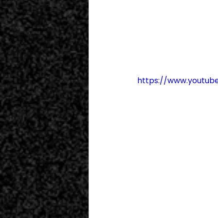
Duo Crypto
Diana Pelenur
Pablo Chaco
Gustavo Salmott 
Alex Granados
Coriot
https://www.youtu